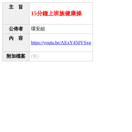
主 旨
15分鐘上班族健康操
公佈者
環安組
內 容
https://youtu.be/AExY450VSxg
附加檔案
(無)